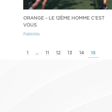
ORANGE – LE 12ÈME HOMME C’EST
VOUS
Publicités
1
…
11
12
13
14
15