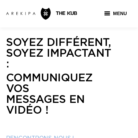
MENU
AGENCE
SOYEZ DIFFÉRENT,
PORTFOLIO
SOYEZ IMPACTANT
CONTACT
:
COMMUNIQUEZ
THE KUB
VOS
MESSAGES EN
VIDÉO !
RENCONTRONS-NOUS !