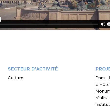
SECTEUR D'ACTIVITÉ
PROJ
Culture
Dans 
« Hôte
Monum
réali
institu